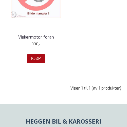
Viskermotor foran
390,-
KJØP
Viser
1
til
1
(av
1
produkter)
HEGGEN BIL & KAROSSERI