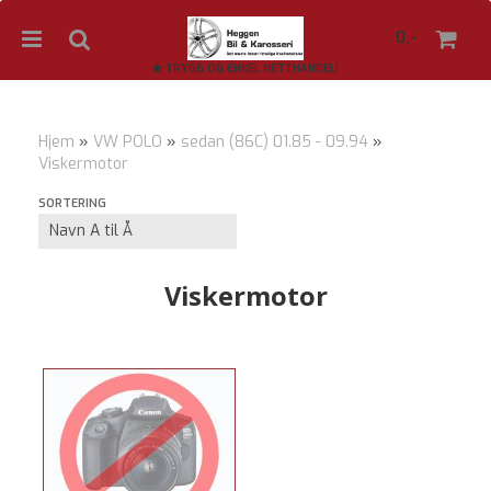
0,-
TRYGG OG ENKEL NETTHANDEL!
Hjem
»
VW POLO
»
sedan (86C) 01.85 - 09.94
»
Viskermotor
Nullstill
SORTERING
Trykk ENTER for å søke
Viskermotor