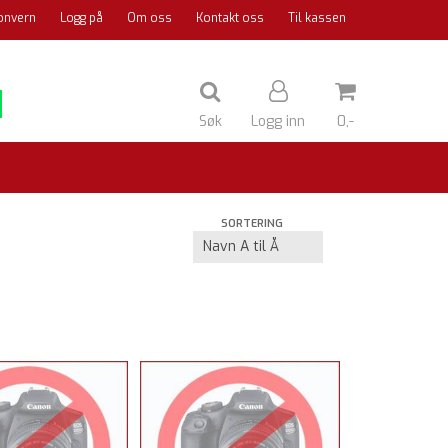
onvern
Logg på
Om oss
Kontakt oss
Til kassen
Søk
Logg inn
0,-
Nullstill
SORTERING
Trykk ENTER for å søke