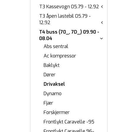
T3 Kassevogn 05.79 - 12.92
T3 åpen lastebil 05.79 -
12.92
T4 buss (70_, 7D_) 09.90 -
08.04
Abs sentral
Ac kompressor
Baklykt
Dører
Drivaksel
Dynamo
Fjær
Forskjermer
Frontlykt Caravelle -95
Frontlykt Caravelle 96-