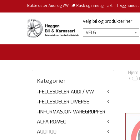
Bukte deler Audi og VW |
Rask og rimelig frakt |
Trygg handel
Velg bil og produkter her
VELG
Hjem
7D_) 
Kategorier
-FELLESDELER AUDI / VW
-FELLESDELER DIVERSE
-INFORMASJON VAREGRUPPER
ALFA ROMEO
AUDI 100