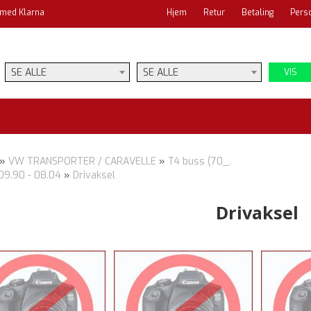
 med Klarna
Hjem
Retur
Betaling
Pers
SE ALLE
SE ALLE
VIS
»
VW TRANSPORTER / CARAVELLE
»
T4 buss (70_,
09.90 - 08.04
»
Drivaksel
Drivaksel