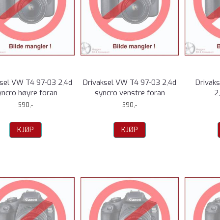
ksel VW T4 97-03 2,4d
Drivaksel VW T4 97-03 2,4d
Drivak
yncro høyre foran
syncro venstre foran
2
590,-
590,-
KJØP
KJØP