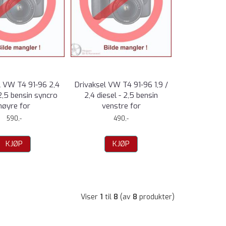
l VW T4 91-96 2,4
Drivaksel VW T4 91-96 1,9 /
 2,5 bensin syncro
2,4 diesel - 2,5 bensin
høyre for
venstre for
590,-
490,-
KJØP
KJØP
Viser
1
til
8
(av
8
produkter)