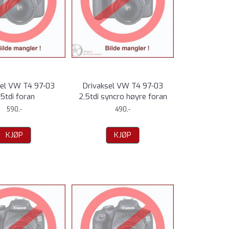
sel VW T4 97-03
Drivaksel VW T4 97-03
,5tdi foran
2,5tdi syncro høyre foran
590,-
490,-
KJØP
KJØP