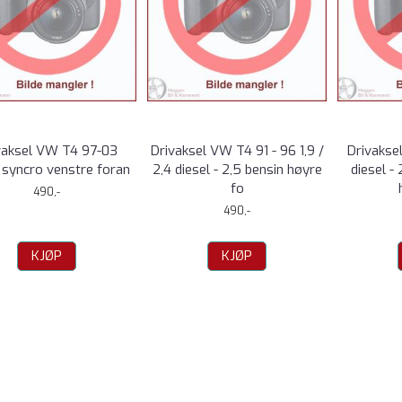
vaksel VW T4 97-03
Drivaksel VW T4 91 - 96 1,9 /
Drivakse
i syncro venstre foran
2,4 diesel - 2,5 bensin høyre
diesel -
fo
490,-
490,-
KJØP
KJØP