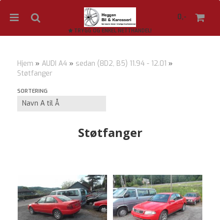
0,-
TRYGG OG ENKEL NETTHANDEL!
Hjem
»
AUDI A4
»
sedan (8D2, B5) 11.94 - 12.01
»
Støtfanger
Nullstill
SORTERING
Trykk ENTER for å søke
Støtfanger