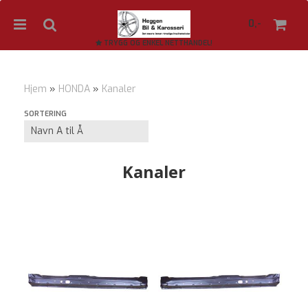
0,-
TRYGG OG ENKEL NETTHANDEL!
Hjem
»
HONDA
»
Kanaler
Nullstill
SORTERING
Trykk ENTER for å søke
Kanaler