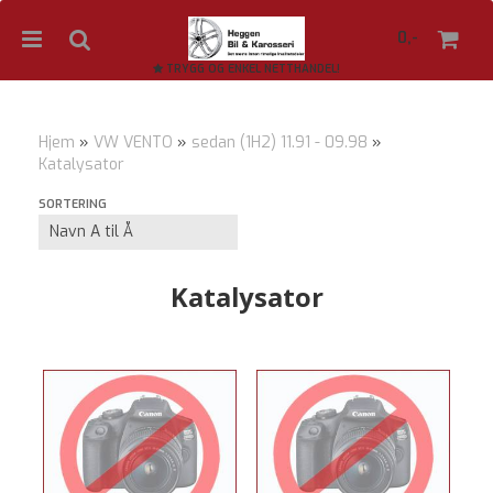
0,-
TRYGG OG ENKEL NETTHANDEL!
Hjem
»
VW VENTO
»
sedan (1H2) 11.91 - 09.98
»
Katalysator
Nullstill
SORTERING
Trykk ENTER for å søke
Katalysator