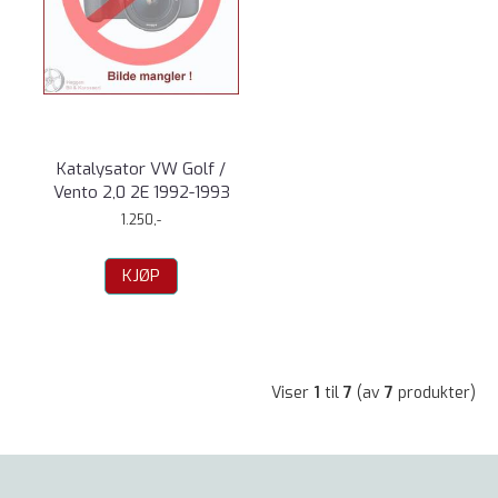
Katalysator VW Golf /
Vento 2,0 2E 1992-1993
1.250,-
KJØP
Viser
1
til
7
(av
7
produkter)