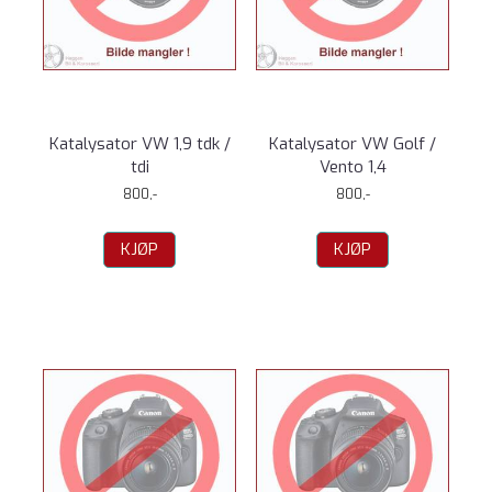
Katalysator VW 1,9 tdk /
Katalysator VW Golf /
tdi
Vento 1,4
800,-
800,-
KJØP
KJØP