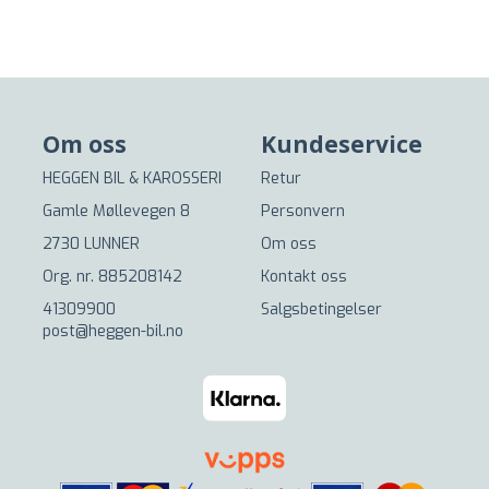
Om oss
Kundeservice
HEGGEN BIL & KAROSSERI
Retur
Gamle Møllevegen 8
Personvern
2730 LUNNER
Om oss
Org. nr. 885208142
Kontakt oss
41309900
Salgsbetingelser
post@heggen-bil.no