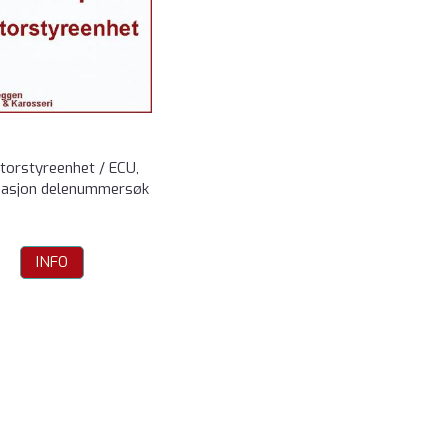
otorstyreenhet / ECU,
masjon delenummersøk
INFO