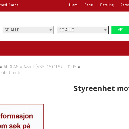
 med Klarna
Hjem
Retur
Betaling
Pers
SE ALLE
SE ALLE
VIS
»
AUDI A6
»
Avant (4B5, C5) 11.97 - 01.05
»
enhet motor
Styreenhet mo