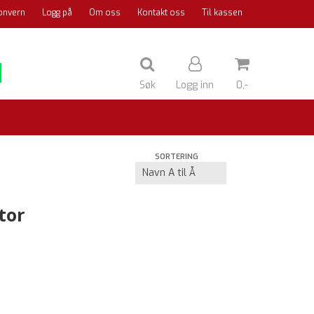
onvern
Logg på
Om oss
Kontakt oss
Til kassen
Søk
Logg inn
0,-
Nullstill
SORTERING
Trykk ENTER for å søke
tor