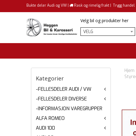
Bukte deler Audi og VW |
Rask og rimelig frakt |
Trygg handel
Velg bil og produkter her
VELG
Hjem
Styre
Kategorier
-FELLESDELER AUDI / VW
-FELLESDELER DIVERSE
-INFORMASJON VAREGRUPPER
ALFA ROMEO
AUDI 100