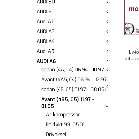
AUDI 80
AUDI 90
Audi A1
AUDI A3
AUDI A4
Audi A5
1. M
Infor
AUDI A6
sedan (4A, C4) 06.94 - 10.97
Avant (4A5, C4) 06.94 - 12.97
sedan (4B, C5) 01.97 - 08.05
Avant (4B5, C5) 11.97 -
01.05
Ac kompressor
Baklykt 98-05.01
Drivaksel