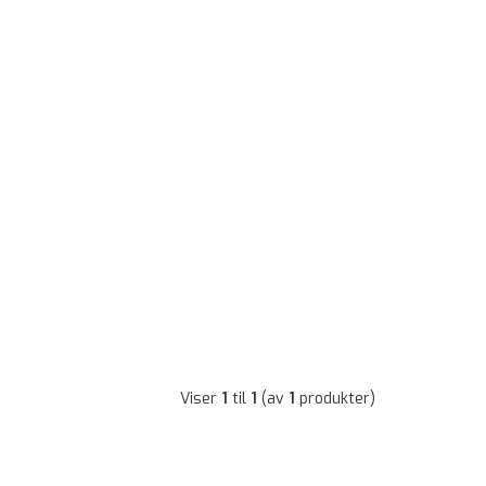
Viser
1
til
1
(av
1
produkter)