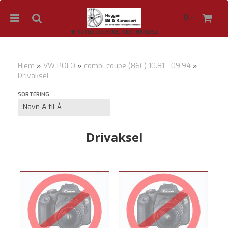
0,-
TRYGG OG ENKEL NETTHANDEL!
Hjem
»
VW POLO
»
combi-coupe (86C) 10.81 - 09.94
»
Drivaksel
Nullstill
SORTERING
Trykk ENTER for å søke
Drivaksel