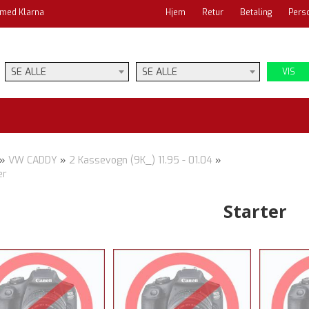
 med Klarna
Hjem
Retur
Betaling
Pers
SE ALLE
SE ALLE
VIS
»
VW CADDY
»
2 Kassevogn (9K_) 11.95 - 01.04
»
er
Starter