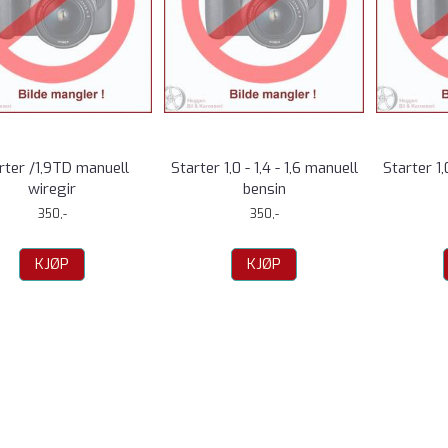
rter /1,9TD manuell
Starter 1,0 - 1,4 - 1,6 manuell
Starter 1,
wiregir
bensin
350,-
350,-
KJØP
KJØP