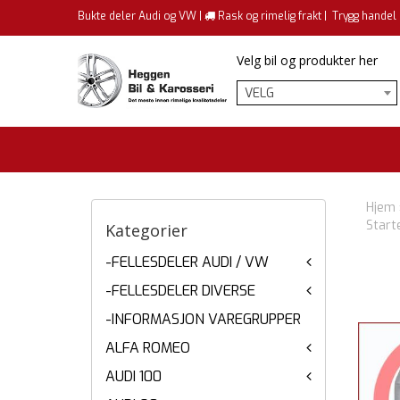
Bukte deler Audi og VW |
Rask og rimelig frakt |
Trygg handel
Velg bil og produkter her
VELG
Hjem
Start
Kategorier
-FELLESDELER AUDI / VW
-FELLESDELER DIVERSE
-INFORMASJON VAREGRUPPER
ALFA ROMEO
AUDI 100