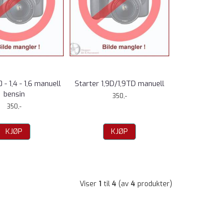
0 - 1,4 - 1,6 manuell
Starter 1,9D/1,9TD manuell
bensin
350,-
350,-
KJØP
KJØP
Viser
1
til
4
(av
4
produkter)