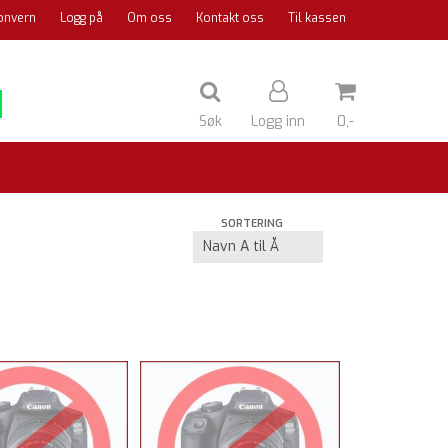
onvern
Logg på
Om oss
Kontakt oss
Til kassen
Søk
Logg inn
0,-
Nullstill
SORTERING
Trykk ENTER for å søke