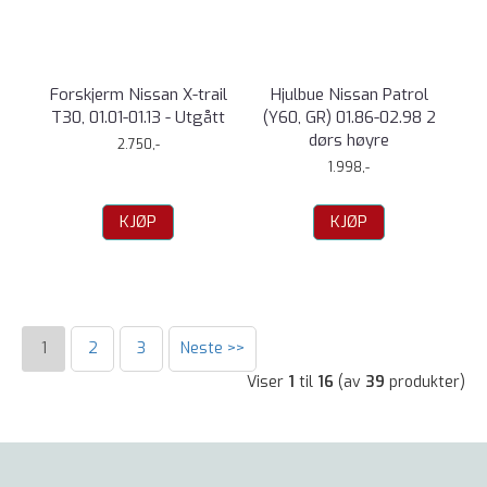
Forskjerm Nissan X-trail
Hjulbue Nissan Patrol
T30, 01.01-01.13 - Utgått
(Y60, GR) 01.86-02.98 2
dørs høyre
2.750,-
1.998,-
KJØP
KJØP
1
2
3
Neste >>
Viser
1
til
16
(av
39
produkter)