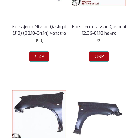
Forskjerm Nissan Qashqai
Forskjerm Nissan Qashqai
(J10) (02.10-04.14) venstre
12.06-01.10 høyre
898,-
699,-
KJØP
KJØP