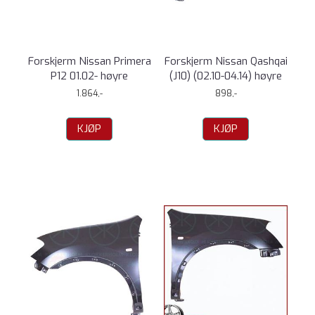
Forskjerm Nissan Primera
Forskjerm Nissan Qashqai
P12 01.02- høyre
(J10) (02.10-04.14) høyre
1.864,-
898,-
KJØP
KJØP