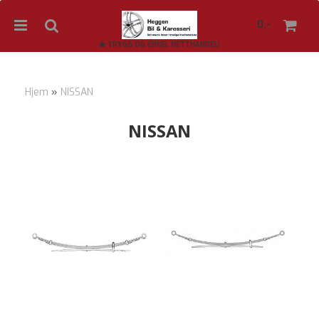
0,-
TRYGG OG ENKEL NETTHANDEL!
Hjem
»
NISSAN
Nullstill
NISSAN
Trykk ENTER for å søke