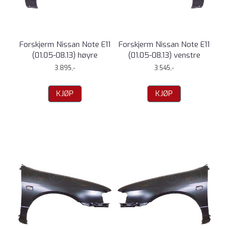
Forskjerm Nissan Note E11
Forskjerm Nissan Note E11
(01.05-08.13) høyre
(01.05-08.13) venstre
3.895,-
3.545,-
KJØP
KJØP