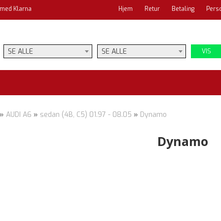
 med Klarna
Hjem
Retur
Betaling
Pers
SE ALLE
SE ALLE
VIS
»
AUDI A6
»
sedan (4B, C5) 01.97 - 08.05
»
Dynamo
Dynamo