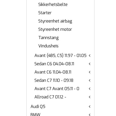
Sikkerhetsbelte
Starter
Styreenhet airbag
Styreenhet motor
Tannstang
Vindusheis
Avant (4B5, C5) 11.97 - 01.05
Sedan C6 04.04-08.11
Avant C6 11.04-08.11
Sedan C7 11.10 - 09.18
Avant C7 Avant 05.11 - 0
Allroad C7 01.12 -
Audi Q5
BMW