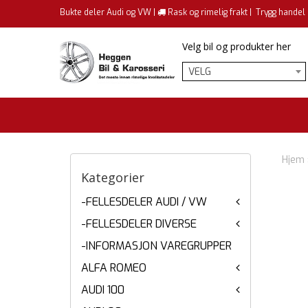
Bukte deler Audi og VW |
Rask og rimelig frakt |
Trygg handel
Velg bil og produkter her
VELG
Hjem
Kategorier
-FELLESDELER AUDI / VW
-FELLESDELER DIVERSE
-INFORMASJON VAREGRUPPER
ALFA ROMEO
AUDI 100