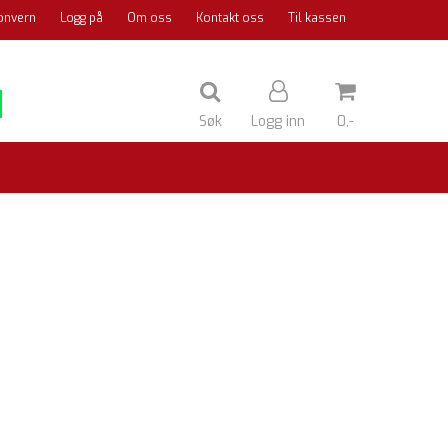
onvern
Logg på
Om oss
Kontakt oss
Til kassen
Søk
Logg inn
0,-
Nullstill
Trykk ENTER for å søke