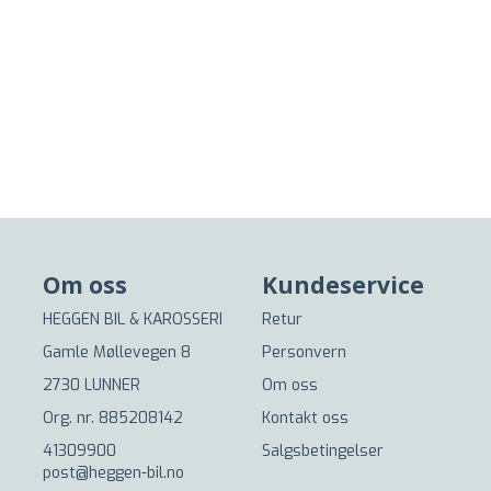
Om oss
Kundeservice
HEGGEN BIL & KAROSSERI
Retur
Gamle Møllevegen 8
Personvern
2730 LUNNER
Om oss
Org. nr. 885208142
Kontakt oss
41309900
Salgsbetingelser
post@heggen-bil.no