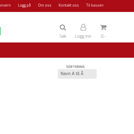
onvern
Logg på
Om oss
Kontakt oss
Til kassen
Søk
Logg inn
0,-
Nullstill
SORTERING
Trykk ENTER for å søke