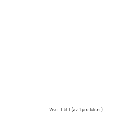
Viser
1
til
1
(av
1
produkter)