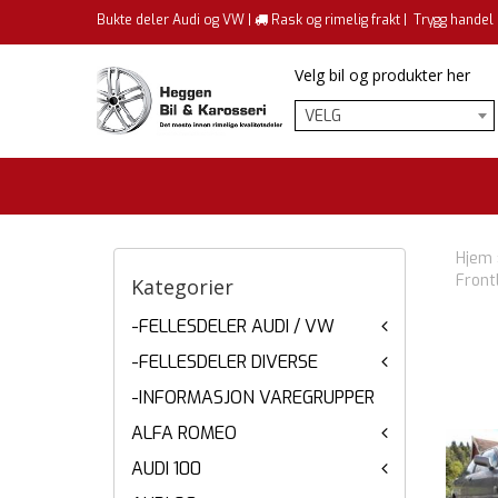
Bukte deler Audi og VW |
Rask og rimelig frakt |
Trygg handel
Velg bil og produkter her
VELG
Hjem
Front
Kategorier
-FELLESDELER AUDI / VW
-FELLESDELER DIVERSE
-INFORMASJON VAREGRUPPER
ALFA ROMEO
AUDI 100