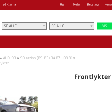
 med Klarna
Hjem
Retur
Betaling
Pers
SE ALLE
SE ALLE
VIS
»
AUDI 90
»
90 sedan (89, B3) 04.87 - 09.91
»
lykter
Frontlykter