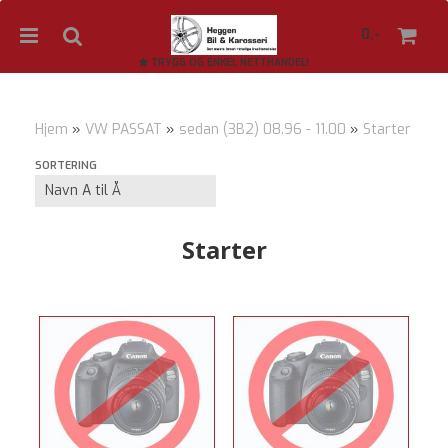
0,-
TRYGG OG ENKEL NETTHANDEL!
Hjem
»
VW PASSAT
»
sedan (3B2) 08.96 - 11.00
»
Starter
Nullstill
SORTERING
Trykk ENTER for å søke
Starter