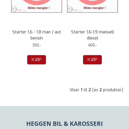
Starter 1,6 - 1,8 man / aut
Starter 1,6-1,9 manuell
bensin
diesel
350,-
400,-
KJØP
KJØP
Viser
1
til
2
(av
2
produkter)
HEGGEN BIL & KAROSSERI