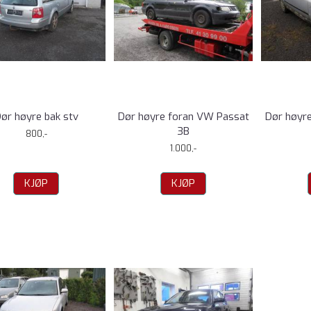
ør høyre bak stv
Dør høyre foran VW Passat
Dør høyr
3B
800,-
1.000,-
KJØP
KJØP