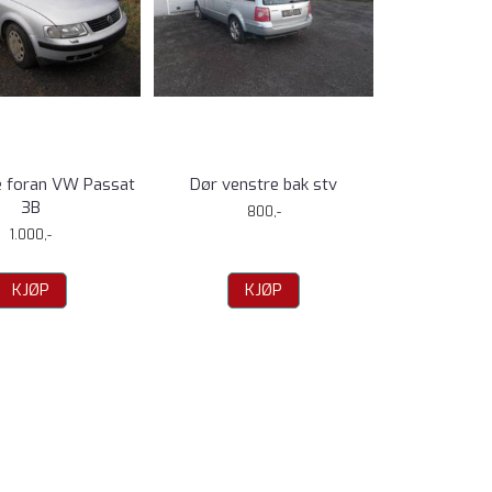
e foran VW Passat
Dør venstre bak stv
3B
800,-
1.000,-
KJØP
KJØP