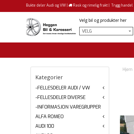
Bukte deler Audi og VW |
Rask og rimelig frakt |
Trygg handel
Velg bil og produkter her
VELG
Hjem
Kategorier
-FELLESDELER AUDI / VW
-FELLESDELER DIVERSE
-INFORMASJON VAREGRUPPER
ALFA ROMEO
AUDI 100