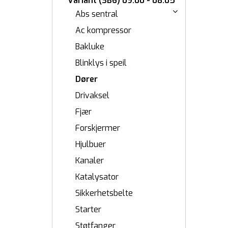
Variant (3B6) 09.00 - 08.05
Abs sentral
Ac kompressor
Bakluke
Blinklys i speil
Dører
Drivaksel
Fjær
Forskjermer
Hjulbuer
Kanaler
Katalysator
Sikkerhetsbelte
Starter
Støtfanger