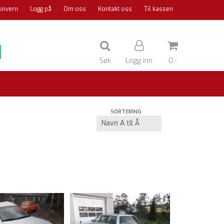
onvern
Logg på
Om oss
Kontakt oss
Til kassen
Søk
Logg inn
0,-
Nullstill
SORTERING
Trykk ENTER for å søke