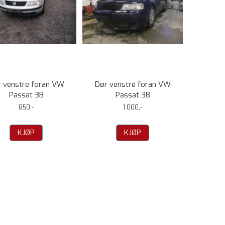
 venstre foran VW
Dør venstre foran VW
Passat 3B
Passat 3B
850,-
1.000,-
KJØP
KJØP