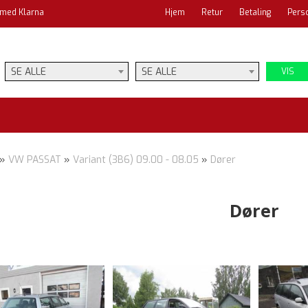
 med Klarna
Hjem
Retur
Betaling
Pers
SE ALLE
SE ALLE
VIS
»
VW PASSAT
»
Variant (3B6) 09.00 - 08.05
»
Dører
Dører