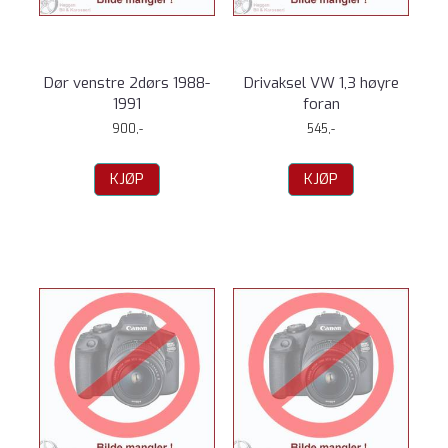
Dør venstre 2dørs 1988-
Drivaksel VW 1,3 høyre
1991
foran
900,-
545,-
KJØP
KJØP