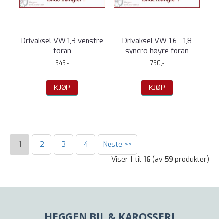
Drivaksel VW 1,3 venstre
Drivaksel VW 1,6 - 1,8
foran
syncro høyre foran
545,-
750,-
KJØP
KJØP
1
2
3
4
Neste >>
Viser
1
til
16
(av
59
produkter)
HEGGEN BIL & KAROSSERI