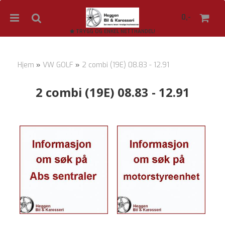
0,-
TRYGG OG ENKEL NETTHANDEL!
Hjem
»
VW GOLF
»
2 combi (19E) 08.83 - 12.91
Nullstill
2 combi (19E) 08.83 - 12.91
Trykk ENTER for å søke