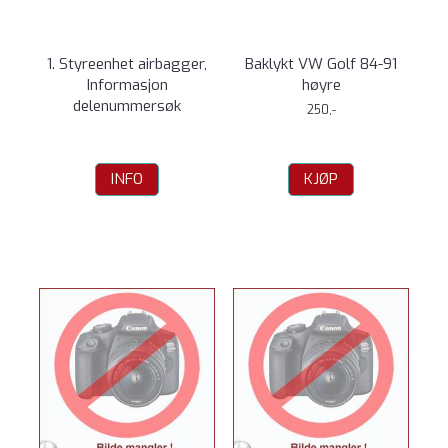
1. Styreenhet airbagger,
Baklykt VW Golf 84-91
Informasjon
høyre
delenummersøk
250,-
INFO
KJØP