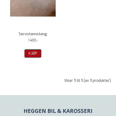
Servotannstang
1.400,-
KJØP
Viser
1
til
1
(av
1
produkter)
HEGGEN BIL & KAROSSERI