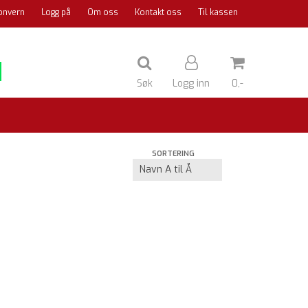
onvern
Logg på
Om oss
Kontakt oss
Til kassen
Søk
Logg inn
0,-
Nullstill
SORTERING
Trykk ENTER for å søke