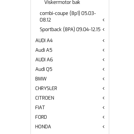
Viskermotor bak
combi-coupe (8p1) 05.03-
08.12
Sportback (8PA) 09.04-12.15
AUDI A4
Audi A5
AUDI A6
Audi Q5
BMW
CHRYSLER
CITROEN
FIAT
FORD
HONDA