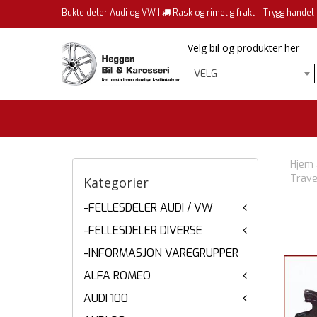
Bukte deler Audi og VW |
Rask og rimelig frakt |
Trygg handel
Velg bil og produkter her
VELG
Hjem
Trave
Kategorier
-FELLESDELER AUDI / VW
-FELLESDELER DIVERSE
-INFORMASJON VAREGRUPPER
ALFA ROMEO
AUDI 100