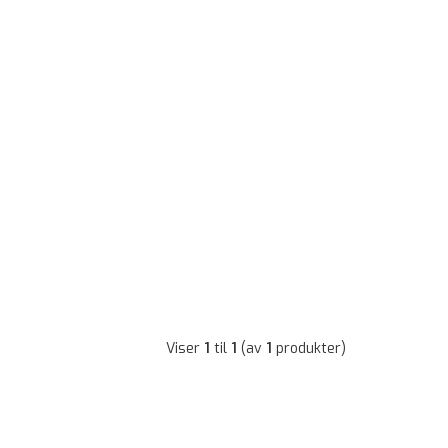
Viser
1
til
1
(av
1
produkter)