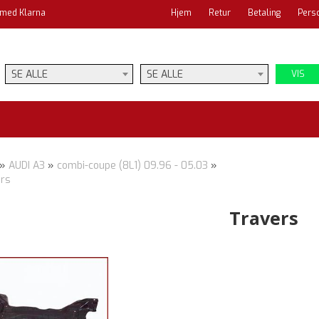
 med Klarna
Hjem
Retur
Betaling
Pers
SE ALLE
SE ALLE
VIS
»
AUDI A3
»
combi-coupe (8L1) 09.96 - 05.03
»
rs
Travers