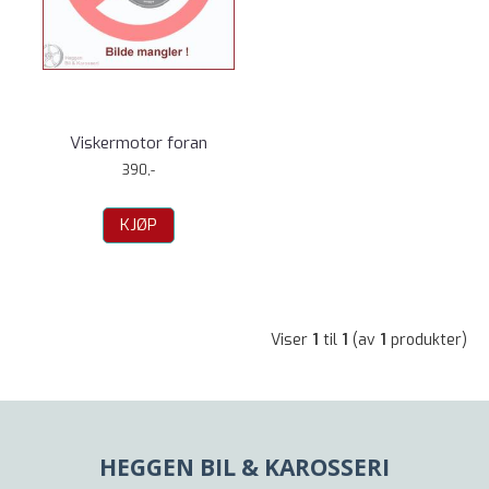
Viskermotor foran
390,-
KJØP
Viser
1
til
1
(av
1
produkter)
HEGGEN BIL & KAROSSERI