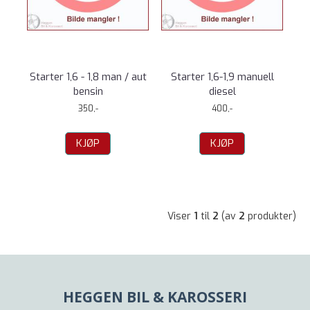
Starter 1,6 - 1,8 man / aut
Starter 1,6-1,9 manuell
bensin
diesel
350,-
400,-
KJØP
KJØP
Viser
1
til
2
(av
2
produkter)
HEGGEN BIL & KAROSSERI