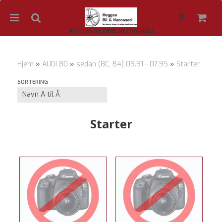
0,-
TRYGG OG ENKEL NETTHANDEL!
Hjem
»
AUDI 80
»
sedan (8C, B4) 09.91 - 07.95
»
Starter
Nullstill
SORTERING
Trykk ENTER for å søke
Starter