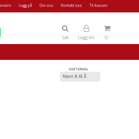
onvern
Logg på
Om oss
Kontakt oss
Til kassen
Søk
Logg inn
0,-
Nullstill
SORTERING
Trykk ENTER for å søke