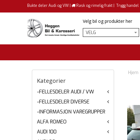
Bukte deler Audi og VW |
Rask og rimelig frakt |
Trygg handel
Velg bil og produkter her
VELG
Hjem
Kategorier
-FELLESDELER AUDI / VW
-FELLESDELER DIVERSE
-INFORMASJON VAREGRUPPER
ALFA ROMEO
AUDI 100