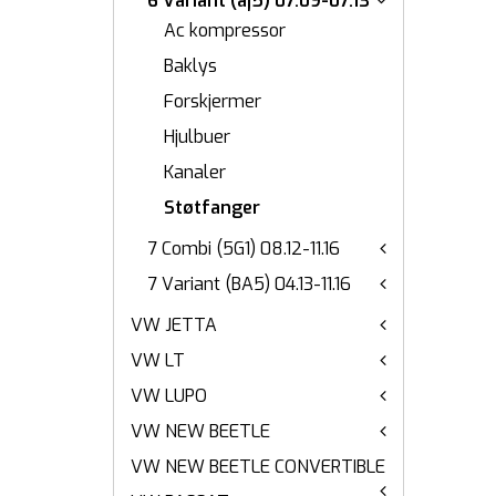
6 Variant (aj5) 07.09-07.13
Ac kompressor
Baklys
Forskjermer
Hjulbuer
Kanaler
Støtfanger
7 Combi (5G1) 08.12-11.16
7 Variant (BA5) 04.13-11.16
VW JETTA
VW LT
VW LUPO
VW NEW BEETLE
VW NEW BEETLE CONVERTIBLE