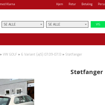
 med Klarna
Hjem
Retur
Betaling
Pers
SE ALLE
SE ALLE
VIS
»
VW GOLF
»
6 Variant (aj5) 07.09-07.13
»
Støtfanger
Støtfanger