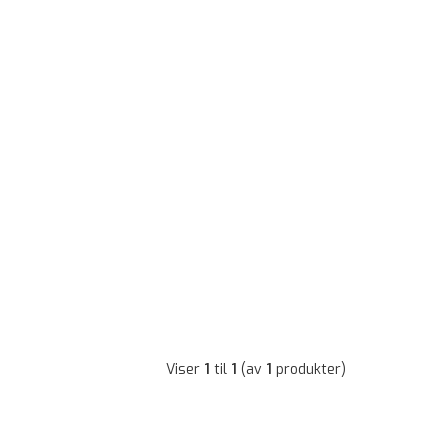
Viser
1
til
1
(av
1
produkter)