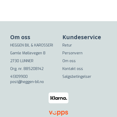
Om oss
Kundeservice
HEGGEN BIL & KAROSSERI
Retur
Gamle Møllevegen 8
Personvern
2730 LUNNER
Om oss
Org. nr. 885208142
Kontakt oss
41309900
Salgsbetingelser
post@heggen-bil.no