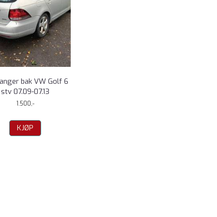
fanger bak VW Golf 6
stv 07.09-07.13
1.500,-
KJØP