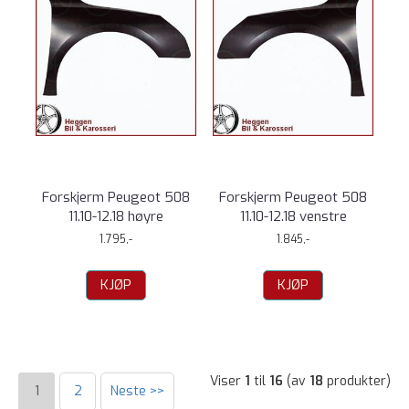
Forskjerm Peugeot 508
Forskjerm Peugeot 508
11.10-12.18 høyre
11.10-12.18 venstre
1.795,-
1.845,-
KJØP
KJØP
Viser
1
til
16
(av
18
produkter)
1
2
Neste >>