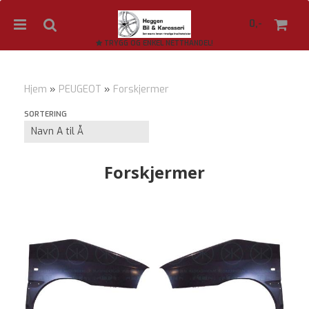
0,-
TRYGG OG ENKEL NETTHANDEL!
Hjem
»
PEUGEOT
»
Forskjermer
Nullstill
SORTERING
Trykk ENTER for å søke
Forskjermer