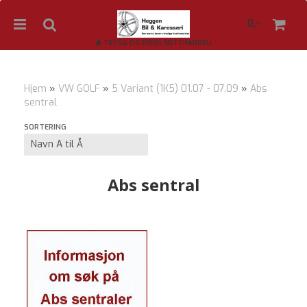
0,-
TRYGG OG ENKEL NETTHANDEL!
Hjem
»
VW GOLF
»
5 Variant (1K5) 01.07 - 07.09
»
Abs
sentral
Nullstill
SORTERING
Trykk ENTER for å søke
Abs sentral