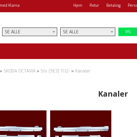
 med Klarna
Hjem
Retur
Betaling
Pers
SE ALLE
SE ALLE
VIS
»
SKODA OCTAVIA
»
Stv (5E3) 11.12-
»
Kanaler
Kanaler