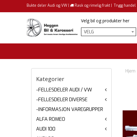
Bukte deler Audi og VW |
Rask og rimelig frakt |
Trygg handel
Velg bil og produkter her
VELG
Hjem
Kategorier
-FELLESDELER AUDI / VW
-FELLESDELER DIVERSE
-INFORMASJON VAREGRUPPER
ALFA ROMEO
AUDI 100