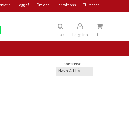
onvern
Logg på
Om oss
Kontakt oss
Til kassen
Søk
Logg inn
0,-
Nullstill
SORTERING
Trykk ENTER for å søke