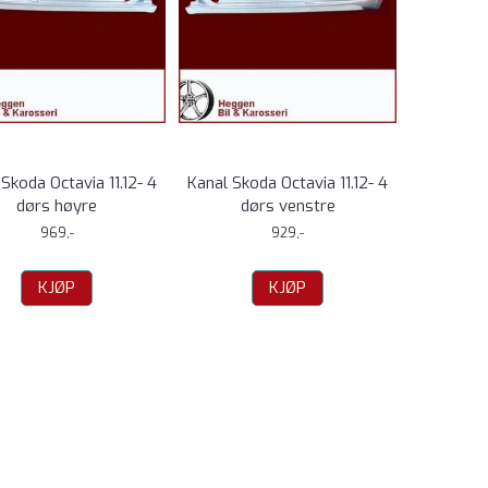
Skoda Octavia 11.12- 4
Kanal Skoda Octavia 11.12- 4
dørs høyre
dørs venstre
969,-
929,-
KJØP
KJØP