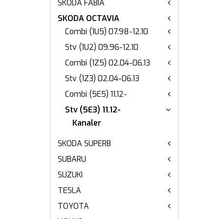
SKODA FABIA
SKODA OCTAVIA
Combi (1U5) 07.98-12.10
Stv (1U2) 09.96-12.10
Combi (1Z5) 02.04-06.13
Stv (1Z3) 02.04-06.13
Combi (5E5) 11.12-
Stv (5E3) 11.12-
Kanaler
SKODA SUPERB
SUBARU
SUZUKI
TESLA
TOYOTA