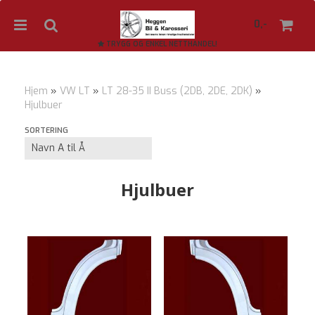
0,-
TRYGG OG ENKEL NETTHANDEL!
Hjem
»
VW LT
»
LT 28-35 II Buss (2DB, 2DE, 2DK)
»
Hjulbuer
Nullstill
SORTERING
Trykk ENTER for å søke
Hjulbuer