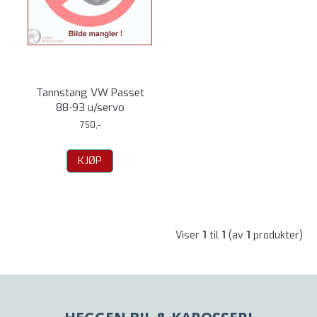
Tannstang VW Passet
88-93 u/servo
750,-
KJØP
Viser
1
til
1
(av
1
produkter)