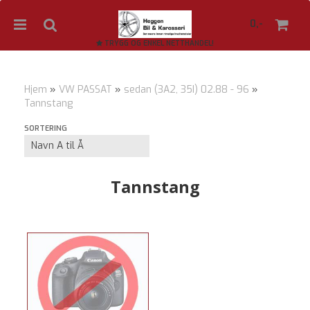
0,-
TRYGG OG ENKEL NETTHANDEL!
Hjem
»
VW PASSAT
»
sedan (3A2, 35I) 02.88 - 96
»
Tannstang
Nullstill
SORTERING
Trykk ENTER for å søke
Tannstang