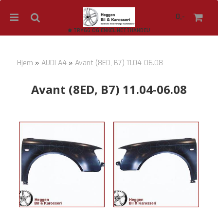
0,-
TRYGG OG ENKEL NETTHANDEL!
Hjem
»
AUDI A4
»
Avant (8ED, B7) 11.04-06.08
Nullstill
Avant (8ED, B7) 11.04-06.08
Trykk ENTER for å søke