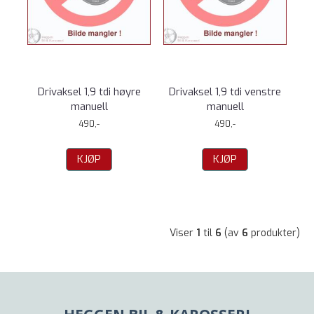
Drivaksel 1,9 tdi høyre
Drivaksel 1,9 tdi venstre
manuell
manuell
490,-
490,-
KJØP
KJØP
Viser
1
til
6
(av
6
produkter)