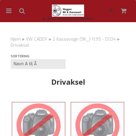
0,-
TRYGG OG ENKEL NETTHANDEL!
Hjem
»
VW CADDY
»
2 Kassevogn (9K_) 11.95 - 01.04
»
Drivaksel
Nullstill
SORTERING
Trykk ENTER for å søke
Drivaksel