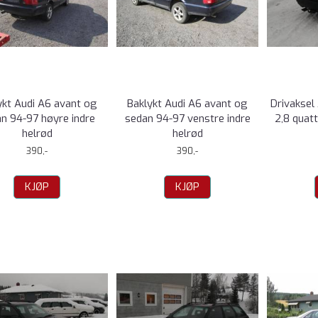
ykt Audi A6 avant og
Baklykt Audi A6 avant og
Drivaksel 
n 94-97 høyre indre
sedan 94-97 venstre indre
2,8 quat
helrød
helrød
390,-
390,-
KJØP
KJØP