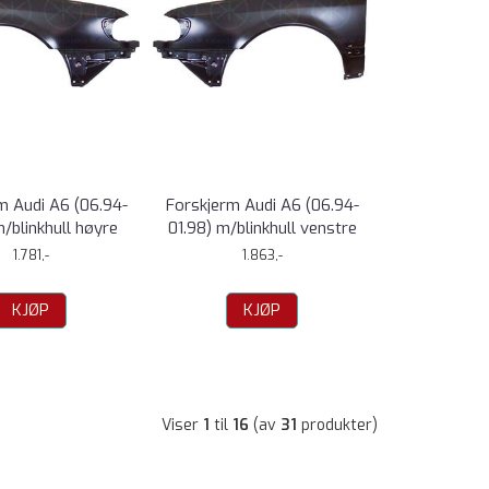
m Audi A6 (06.94-
Forskjerm Audi A6 (06.94-
m/blinkhull høyre
01.98) m/blinkhull venstre
1.781,-
1.863,-
KJØP
KJØP
Viser
1
til
16
(av
31
produkter)