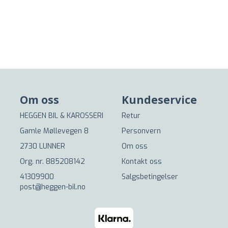
Om oss
Kundeservice
HEGGEN BIL & KAROSSERI
Retur
Gamle Møllevegen 8
Personvern
2730 LUNNER
Om oss
Org. nr. 885208142
Kontakt oss
41309900
Salgsbetingelser
post@heggen-bil.no