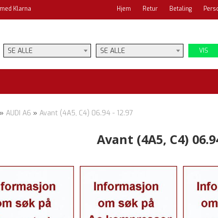
 med Klarna
Hjem
Retur
Betaling
Pers
SE ALLE
SE ALLE
VIS
»
AUDI A6
»
Avant (4A5, C4) 06.94 - 12.97
Avant (4A5, C4) 06.94