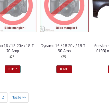
 1,6 / 1,8 20v / 1,8 T -
Dynamo 1,6 / 1,8 20v / 1,8 T -
Forskjer
70 Amp
90 Amp
01.98) 
475,-
475,-
KJØP
KJØP
2
Neste >>