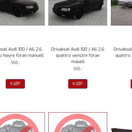
ksel Audi 100 / A6 2,6
Drivaksel Audi 100 / A6 2,6
Drivaksel
o høyre foran manuell
quattro venstre foran
quattro
mauell
550,-
550,-
KJØP
KJØP