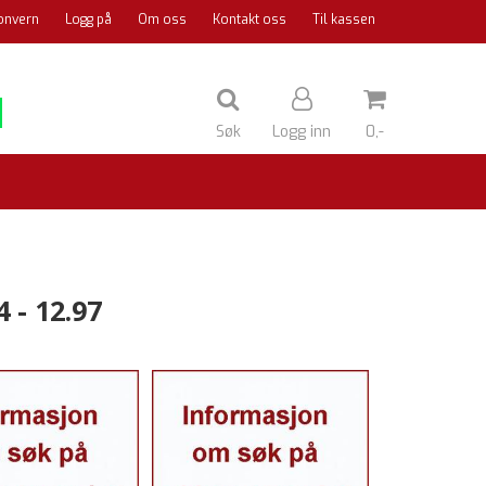
onvern
Logg på
Om oss
Kontakt oss
Til kassen
Søk
Logg inn
0,-
Nullstill
 - 12.97
Trykk ENTER for å søke