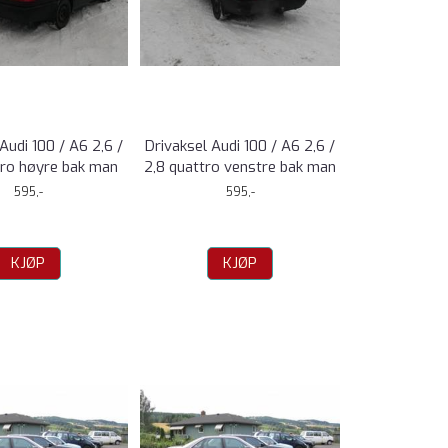
Audi 100 / A6 2,6 /
Drivaksel Audi 100 / A6 2,6 /
tro høyre bak man
2,8 quattro venstre bak man
595,-
595,-
KJØP
KJØP