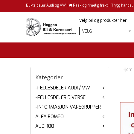
Bukte deler Audi og VW |
Rask og rimelig frakt |
Trygg handel
Velg bil og produkter her
VELG
Hjem
Kategorier
-FELLESDELER AUDI / VW
-FELLESDELER DIVERSE
-INFORMASJON VAREGRUPPER
ALFA ROMEO
AUDI 100