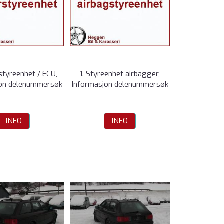
styreenhet / ECU,
1. Styreenhet airbagger,
jon delenummersøk
Informasjon delenummersøk
INFO
INFO