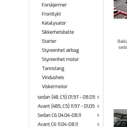
Forskjermer
Frontlykt
Katalysator
Sikkerhetsbelte
Starter
Bakl
seda
Styreenhet airbag
Styreenhet motor
Tannstang
Vindusheis
Viskermotor
sedan (4B, C5) 01.97 - 08.05
Avant (4B5, C5) 11.97 - 01.05
Sedan C6 04.04-08.11
Avant C6 11.04-08.11