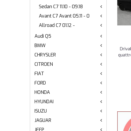
Sedan C7 11.10 - 09.18
Avant C7 Avant 05.11 - 0
Allroad C7 01.12 -
Audi Q5
BMW
Driva
CHRYSLER
quattr
CITROEN
FIAT
FORD
HONDA
HYUNDAI
ISUZU
JAGUAR
JEEP