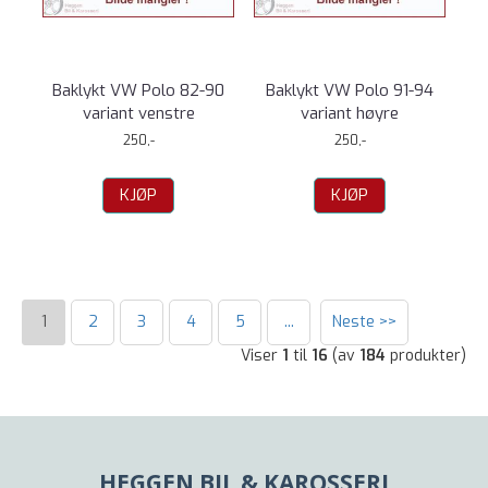
Baklykt VW Polo 82-90
Baklykt VW Polo 91-94
variant venstre
variant høyre
250,-
250,-
KJØP
KJØP
1
2
3
4
5
...
Neste >>
Viser
1
til
16
(av
184
produkter)
HEGGEN BIL & KAROSSERI