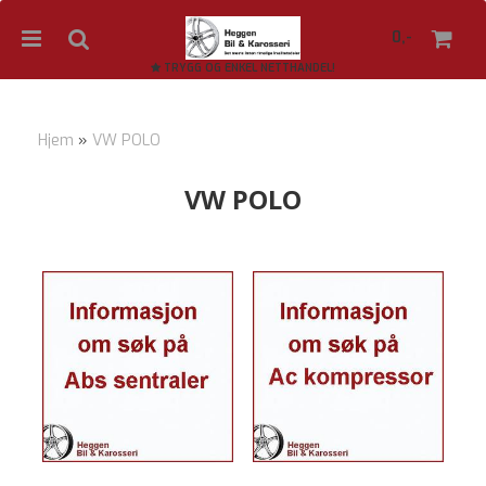
0,-
TRYGG OG ENKEL NETTHANDEL!
Hjem
»
VW POLO
Nullstill
VW POLO
Trykk ENTER for å søke