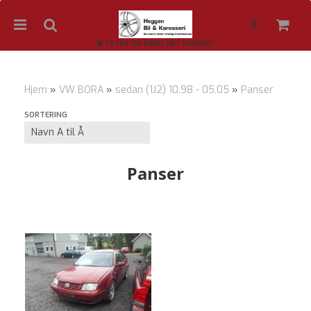
0,-
TRYGG OG ENKEL NETTHANDEL!
Hjem
»
VW BORA
»
sedan (1J2) 10.98 - 05.05
»
Panser
Nullstill
SORTERING
Trykk ENTER for å søke
Panser