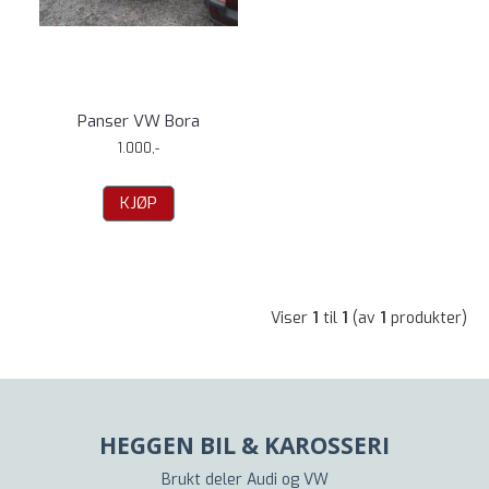
Panser VW Bora
1.000,-
KJØP
Viser
1
til
1
(av
1
produkter)
HEGGEN BIL & KAROSSERI
Brukt deler Audi og VW