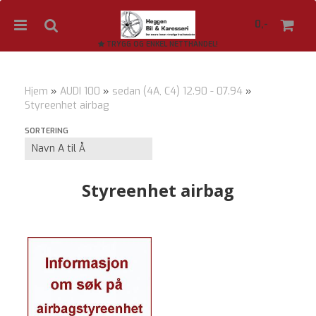
0,-
TRYGG OG ENKEL NETTHANDEL!
Hjem
»
AUDI 100
»
sedan (4A, C4) 12.90 - 07.94
»
Styreenhet airbag
Nullstill
SORTERING
Trykk ENTER for å søke
Styreenhet airbag