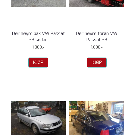
Dør høyre bak VW Passat
Dør høyre foran VW
3B sedan
Passat 3B
1.000,-
1.000,-
KJØP
KJØP