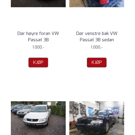
Dør høyre foran VW
Dør venstre bak VW
Passat 3B
Passat 3B sedan
1.000,-
1.000,-
KJØP
KJØP