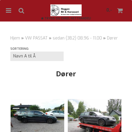
0,-
TRYGG OG ENKEL NETTHANDEL!
Hjem
»
VW PASSAT
»
sedan (3B2) 08.96 - 11.00
»
Dører
Nullstill
SORTERING
Trykk ENTER for å søke
Dører