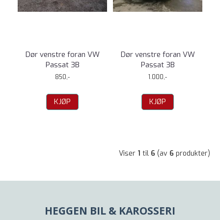
Dør venstre foran VW
Dør venstre foran VW
Passat 3B
Passat 3B
850,-
1.000,-
KJØP
KJØP
Viser
1
til
6
(av
6
produkter)
HEGGEN BIL & KAROSSERI