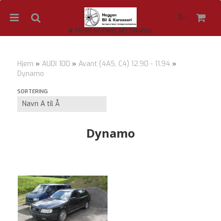
0,-
TRYGG OG ENKEL NETTHANDEL!
Hjem
»
AUDI 100
»
Avant (4A5, C4) 12.90 - 11.94
»
Dynamo
Nullstill
SORTERING
Trykk ENTER for å søke
Dynamo