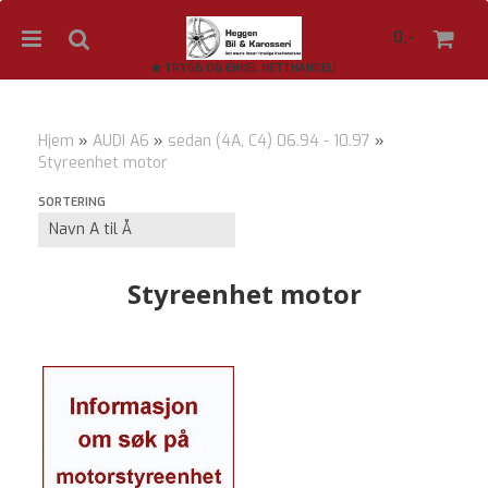
0,-
TRYGG OG ENKEL NETTHANDEL!
Hjem
»
AUDI A6
»
sedan (4A, C4) 06.94 - 10.97
»
Styreenhet motor
Nullstill
SORTERING
Trykk ENTER for å søke
Styreenhet motor