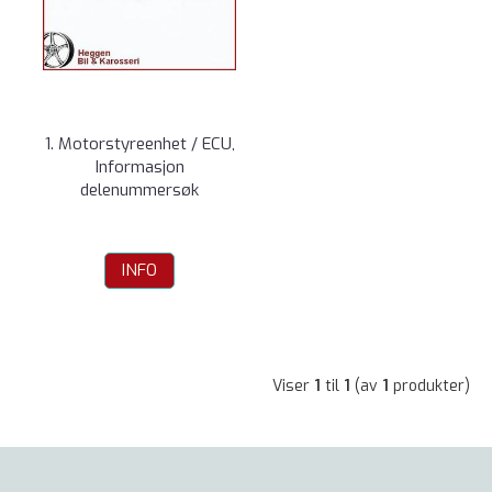
1. Motorstyreenhet / ECU,
Informasjon
delenummersøk
INFO
Viser
1
til
1
(av
1
produkter)