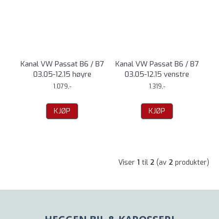
Kanal VW Passat B6 / B7
Kanal VW Passat B6 / B7
03.05-12.15 høyre
03.05-12.15 venstre
1.079,-
1.319,-
KJØP
KJØP
Viser
1
til
2
(av
2
produkter)