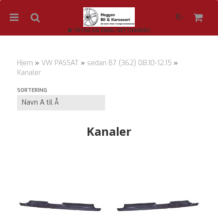
0,-
TRYGG OG ENKEL NETTHANDEL!
Hjem
»
VW PASSAT
»
sedan B7 (362) 08.10-12.15
»
Kanaler
Nullstill
SORTERING
Trykk ENTER for å søke
Kanaler