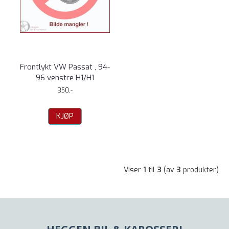
Frontlykt VW Passat , 94-
96 venstre H1/H1
350,-
KJØP
Viser
1
til
3
(av
3
produkter)