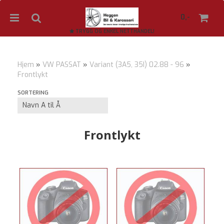
0,-
TRYGG OG ENKEL NETTHANDEL!
Hjem
»
VW PASSAT
»
Variant (3A5, 35I) 02.88 - 96
»
Frontlykt
Nullstill
SORTERING
Trykk ENTER for å søke
Frontlykt