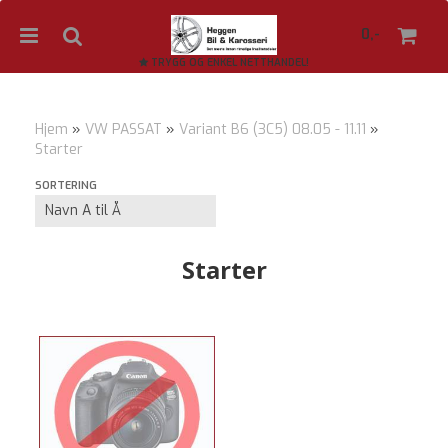
0,-
TRYGG OG ENKEL NETTHANDEL!
Hjem
»
VW PASSAT
»
Variant B6 (3C5) 08.05 - 11.11
»
Starter
Nullstill
SORTERING
Trykk ENTER for å søke
Starter