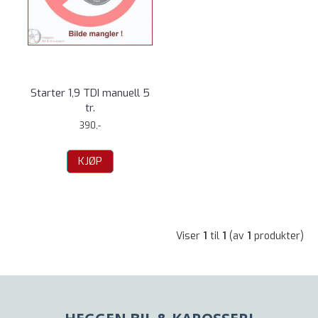
Starter 1,9 TDI manuell 5
tr.
390,-
KJØP
Viser
1
til
1
(av
1
produkter)