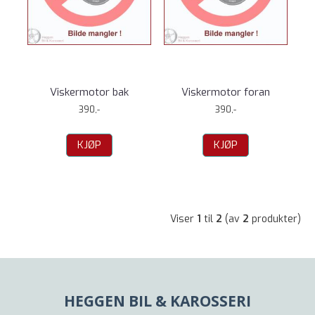
Viskermotor bak
Viskermotor foran
390,-
390,-
KJØP
KJØP
Viser
1
til
2
(av
2
produkter)
HEGGEN BIL & KAROSSERI