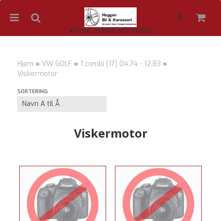
0,-
TRYGG OG ENKEL NETTHANDEL!
Hjem
»
VW GOLF
»
1 combi (17) 04.74 - 12.83
»
Viskermotor
Nullstill
SORTERING
Trykk ENTER for å søke
Viskermotor