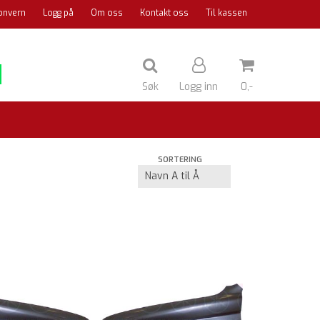
onvern
Logg på
Om oss
Kontakt oss
Til kassen
Søk
Logg inn
0,-
Nullstill
SORTERING
Trykk ENTER for å søke
r