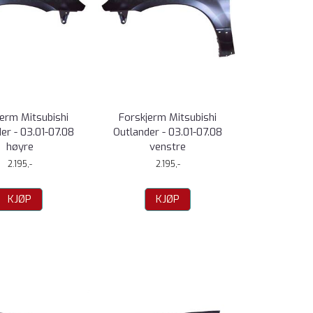
jerm Mitsubishi
Forskjerm Mitsubishi
er - 03.01-07.08
Outlander - 03.01-07.08
høyre
venstre
2.195,-
2.195,-
KJØP
KJØP