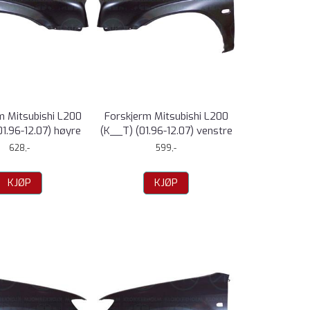
m Mitsubishi L200
Forskjerm Mitsubishi L200
01.96-12.07) høyre
(K__T) (01.96-12.07) venstre
628,-
599,-
KJØP
KJØP