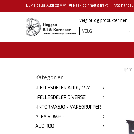
Bukte deler Audi og VW |
Rask og rimelig frakt |
Trygg handel
Velg bil og produkter her
VELG
Hjem
Kategorier
-FELLESDELER AUDI / VW
-FELLESDELER DIVERSE
-INFORMASJON VAREGRUPPER
ALFA ROMEO
AUDI 100