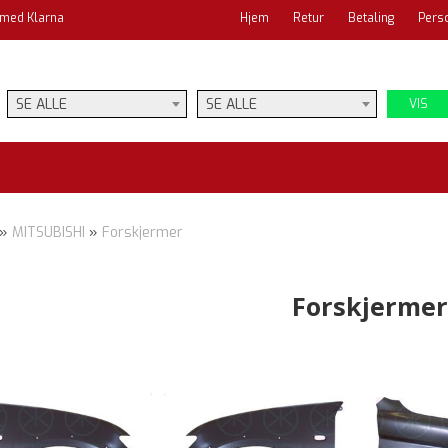
 med Klarna
Hjem
Retur
Betaling
Pers
SE ALLE
SE ALLE
VIS
»
MITSUBISHI
»
Forskjermer
Forskjerme