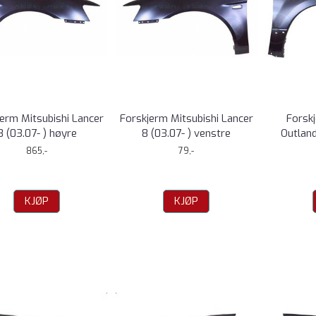
erm Mitsubishi Lancer
Forskjerm Mitsubishi Lancer
Forsk
8 (03.07- ) høyre
8 (03.07- ) venstre
Outland
865,-
79,-
KJØP
KJØP