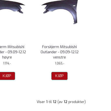
jerm Mitsubishi
Forskjerm Mitsubishi
er - 09.09-12.12
Outlander - 09.09-12.12
høyre
venstre
1.174,-
1.065,-
KJØP
KJØP
Viser
1
til
12
(av
12
produkter)