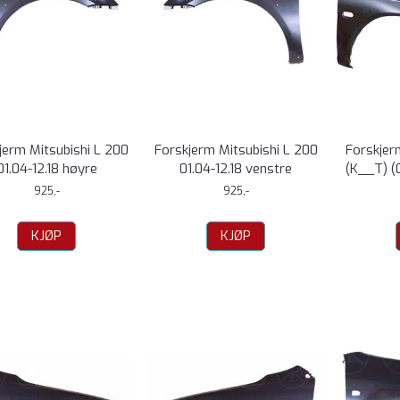
jerm Mitsubishi L 200
Forskjerm Mitsubishi L 200
Forskjer
01.04-12.18 høyre
01.04-12.18 venstre
(K__T) (
925,-
925,-
KJØP
KJØP