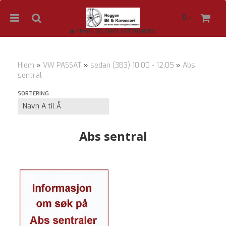
0,-
TRYGG OG ENKEL NETTHANDEL!
Hjem
»
VW PASSAT
»
sedan (3B3) 10.00 - 12.05
»
Abs
sentral
Nullstill
SORTERING
Trykk ENTER for å søke
Abs sentral