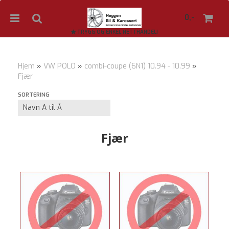
0,-
TRYGG OG ENKEL NETTHANDEL!
Hjem
»
VW POLO
»
combi-coupe (6N1) 10.94 - 10.99
»
Fjær
Nullstill
SORTERING
Trykk ENTER for å søke
Fjær