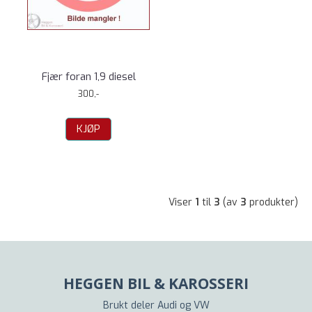
Fjær foran 1,9 diesel
300,-
KJØP
Viser
1
til
3
(av
3
produkter)
HEGGEN BIL & KAROSSERI
Brukt deler Audi og VW