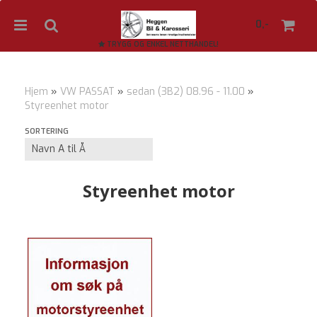
0,-
TRYGG OG ENKEL NETTHANDEL!
Hjem
»
VW PASSAT
»
sedan (3B2) 08.96 - 11.00
»
Styreenhet motor
Nullstill
SORTERING
Trykk ENTER for å søke
Styreenhet motor