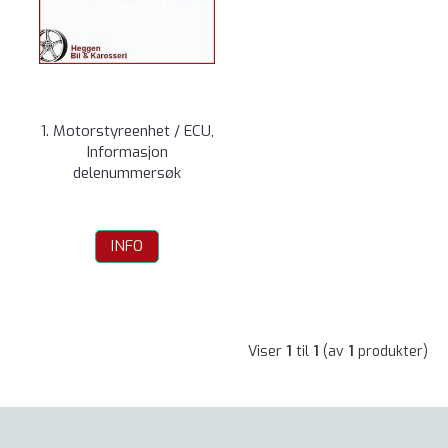
1. Motorstyreenhet / ECU,
Informasjon
delenummersøk
INFO
Viser
1
til
1
(av
1
produkter)