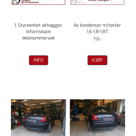
1. Styreenhet airbagger,
Ac kondenser m/tørker
Informasjon
1,6-1,8-1,8T
delenummersøk
750,-
INFO
KJØP