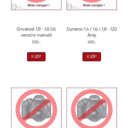
Drivaksel 1,8 - 1,8 Gti
Dynamo 1,4 / 1,6 / 1,8 - 120
venstre manuell
Amp
590,-
490,-
KJØP
KJØP