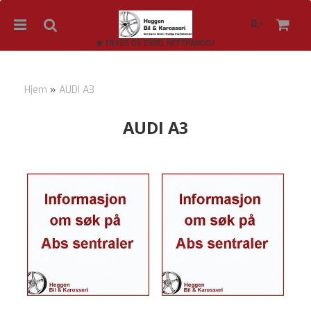
0,-
TRYGG OG ENKEL NETTHANDEL!
Hjem
»
AUDI A3
Nullstill
AUDI A3
Trykk ENTER for å søke